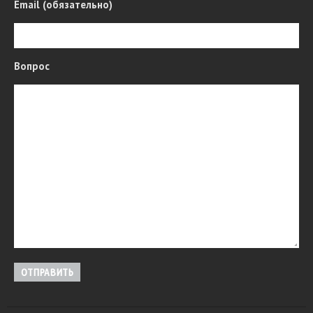
Email (обязательно)
the service that you are
promoting. Try keep it short so
that it is easy for people to
scan your page.
Вопрос
Навіщо потрібні
реагенти для
промивання серії
"ЛВХ"?
Промивання
побутового котла і
систем опалення
ВИКОРИСТАННЯ В
КОМУНАЛЬНОМУ
ГОСПОДАРСТВІ