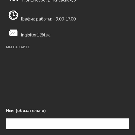
підприємство ТОВ НВП
«ЛВХ» виробляє реагенти
для промивання
График работы: - 9.00-17.00
опалювального
обладнання;
надання спеціалізованих
ingibitor1@i.ua
послуг з безрозбірного
промивання парових і
МЫ НА КАРТЕ
водогрійних котлів,
теплообмінників,
парогенераторів,
охолоджувальних
установок різних
конструкцій і об’ємів, а
також іншого
технологічного та
теплообмінного
пристрою.
Имя (обязательно)
Your service title
Give us a brief description of